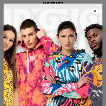
3E PRODUCT GRATIS!
24
:
45
:
49
GRATIS VERZENDING VANAF €60
T-SHIRTS PSYCHODELIC
Filters
Voorgesteld
No products found…