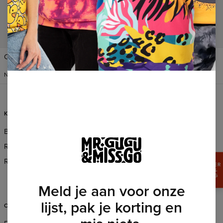
VERENIGDE STATEN VAN
Change Preferences
AMERIKA
NEDERLANDS
$
USD
KLANTENSERVICE
INFORMATIE
Bestellingen en levering
Over Ons
Retour en Ruilen
Groothandel Bestellingen
Reglement
Partnerprogramma
PROFITEER
VAN 15%
CSR
KORTING
Meld je aan voor onze
lijst, pak je korting en
ONDERSTEUNING