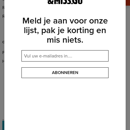
Retour en Ruilen
Groothandel Bestellingen
Reglement
Partnerprogramma
Meld je aan voor onze
CSR
lijst, pak je korting en
mis niets.
ONDERSTEUNING
FAQ
Helpen & Contact
ABONNEREN
PAYMENTS METHODS
OUR PARTNERS
TERMS & CONDITIONS
PRIVACY POLICY
Prijzen
©
2026
Change into Colours sp. z o.o.