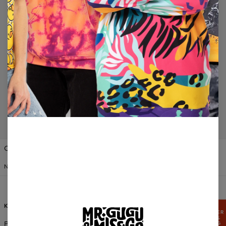
No products found…
VERENIGDE STATEN VAN
Change Preferences
AMERIKA
NEDERLANDS
$
USD
KLANTENSERVICE
INFORMATIE
PROFITEER
VAN 15%
Bestellingen en levering
Over Ons
KORTING