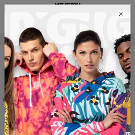
3E PRODUCT GRATIS!
62
:
20
:
35
GRATIS VERZENDING VANAF €60
TOPS
Kan de zomer nog helderder en kleurrijker zijn? Zeker weten! In
onze tank zie je er uit alsof je gelijk van het zonnige strand in
Miami komt. Licht, luchtig materiaal en een uitstekende snit voor
maximaal comfort vormen het perfecte geheel, zodat jij kunt
genieten van de zon, het strand, de zomer en welverdiende rust.
Kies een passend patroon en word de koning van de stadsjungle,
de koning van surfers, zet de toon, zet trends. Doe het in onze
unieke tanktop Mr. GUGU & Miss GO.
Filters
Voorgesteld