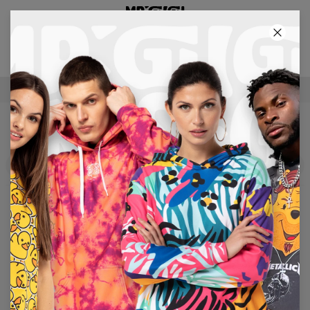
3° PRODOTTO GRATIS!
06
:
27
:
05
SPEDIZIONE GRATUITA PER ACQUISTI SUPERIORI AI €60
FELPA CON CAPPUCCIO DA UOMO OVERSIZE
Filters
In evidenza
No products found…