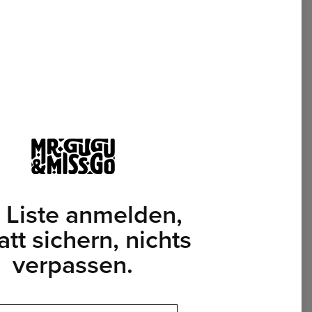
E (CM)
67
68
69
70
71
73
75
78
TBREITE (CM)
50
52
54
56
58
60
63
66
ELLÄNGE (CM)
63
64
65
66
66
67
68
69
 Liste anmelden,
tt sichern, nichts
verpassen.