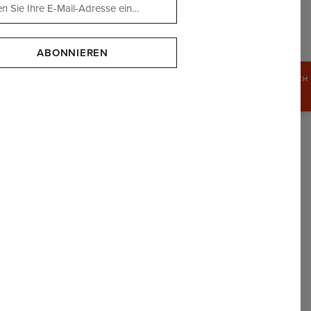
ABONNIEREN
SICHERN SIE SICH
15%
RABATT
BADE-SHORTS
 NIRGENDWO SONST FINDEN