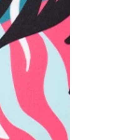
r. Gugu & Miss Go
hältlich in Schnitten
as perfekt zu Ihnen
g, die dir erlaubt, du selbst
Experimentiere mit Farben, ko
Die Kollektion von Mr. Gugu & M