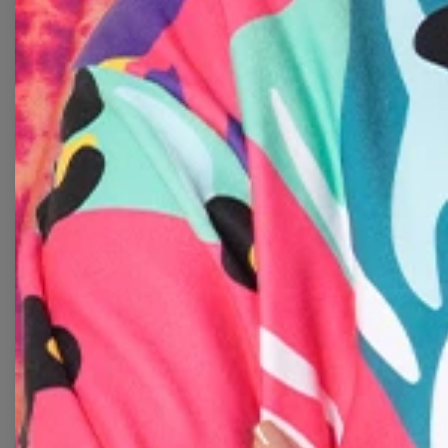
Mr. Gugu & Miss Go ist eine Marke für Menschen, d
aufzufallen.
Mutige Prints, unkonventionelle Muste
— für Frauen und Männer, die möchten, dass ihre 
aussagt als tausend Worte.
Von ikonischen Allover-Prints bis hin zu künstlerisch
Kunst und Popkultur — hier ist Mode eine Form de
vom Geschlecht.
EIGENE DESIGNS
LANGLEBIGER DRUCK
J
WAS SIE IN DER KOLLEKTION FINDEN