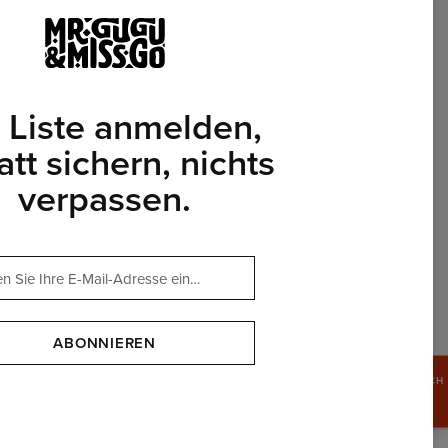
 Liste anmelden,
tt sichern, nichts
verpassen.
ABONNIEREN
SICHERN SIE SICH
15%
RABATT
$
USD