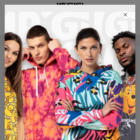
3. PRODUKT GRATIS!
06
:
19
:
28
KOSTENLOSER VERSAND ÜBER 60 €
SÄTZE
Filter
Beliebteste
Keine Produkte gefunden…