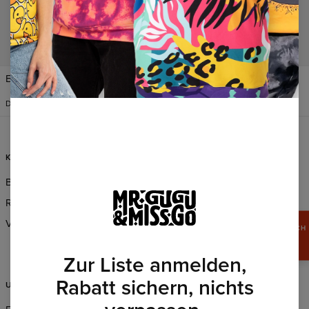
VEREINIGTE STAATEN VON
Einstellungen ändern
AMERIKA
DEUTSCH
$
USD
KUNDENDIENST
INFORMATION
Bestellungen und Lieferung
Über Uns
Rückgabe und ersatz
Großhandelsbestellungen
Verkaufsbedingungen
Partnerprogramm
SICHERN SIE SICH
15%
CSR
RABATT
Zur Liste anmelden,
Rabatt sichern, nichts
UNTERSTÜTZUNG