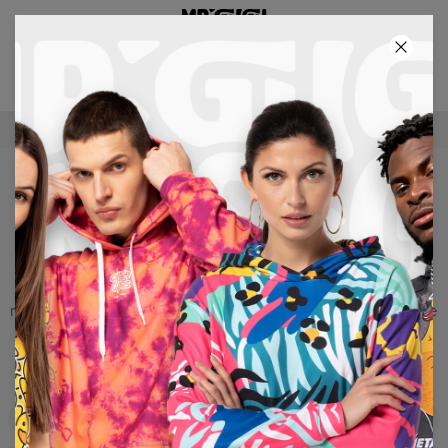
3° PRODOTTO GRATIS!
22
:
12
:
06
100 GIORNI PER RENDERE IL PRODOTTO
FELPE CON ZIP
La felpa con cappuccio è un must che ognuno di noi dovrebbe
avere nel proprio armadio. A seconda dell’aurea del momento e
del Tuo umore, potrai decidere di indossarla come classica felpa
oppure come alternativa al maglione. Ricordati sempre che: il
modello universale, le comode tasche, il cappuccio ed ovviamente
- la straordinaria stampa di Mr. GUGU – sono, per eccellenza, la
mise perfetta, impareggiabile e catalizzante in ogni occasione.
Abbi il coraggio di brillare tra la folla!
Filters
In evidenza