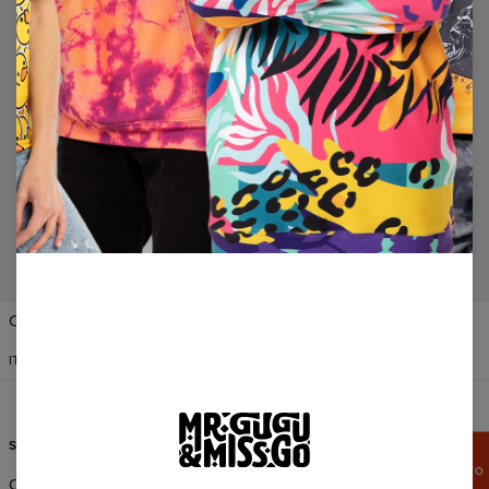
No products found…
Change Preferences
STATI UNITI D'AMERICA
ITALIANO
$
USD
SERVIZIO CLIENTI
INFORMAZIONI
APPROFITTA
DI UNO SCONTO
Ordini & Spedizioni
Chi Siamo?
DEL 15%