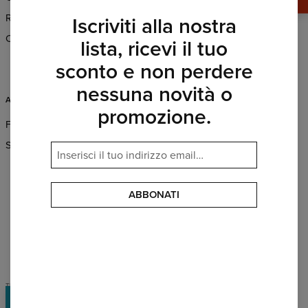
Resi & Rimborsi
Vendita all'ingrosso
Iscriviti alla nostra
Condizioni generali di vendita
Affiliate program
lista, ricevi il tuo
CSR
sconto e non perdere
nessuna novità o
ASSISTENZA
promozione.
FAQ
Servizio clienti e contatto
PAYMENTS METHODS
ABBONATI
OUR PARTNERS
TERMS & CONDITIONS
PRIVACY POLICY
Premi
©
2026
Change into Colours sp. z o.o.