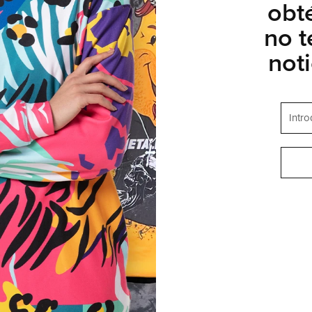
obt
no t
not
 UNIDOS
ESPAÑOL
OTROS
AYUDA
mos
FAQ
r
Ayuda & Contacto
 afiliados