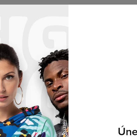
Sudadera
Mujer
Hombre
Niños
Colecciones
TERCER PRODUCTO GRATIS!
40
:
52
:
05
No products found…
Únet