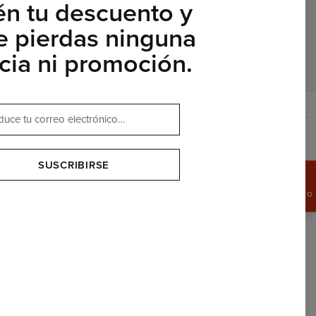
én tu descuento y
e pierdas ninguna
icia ni promoción.
$
USD
SUSCRIBIRSE
APROVECHA
UN15%
DE DESCUENTO
OUR PARTNERS