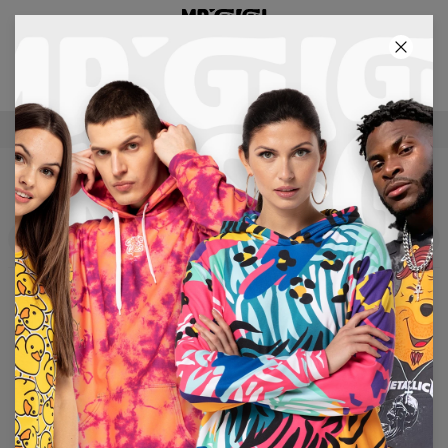
3:E PRODUKT GRATIS!
08
:
05
:
45
GRATIS LEVERANS FRÅN €60
SPORT
Filter
Rekommenderad
Inga produkter hittades ...