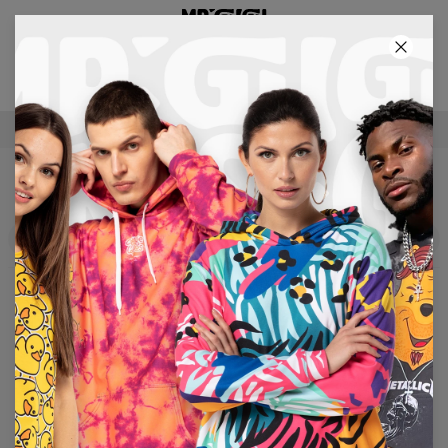
ТРЕТИЙ ТОВАР БЕСПЛАТНО!
66
:
43
:
45
БЕСПЛАТНАЯ ДОСТАВКА СВЫШЕ €60
WOMEN
Filters
Хиты продаж
No products found…