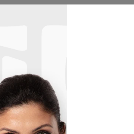
толстовки
женщина
мужчина
ребенок
колл
ТРЕТИЙ ТОВАР БЕСПЛАТНО!
26
:
14
:
26
No products found…