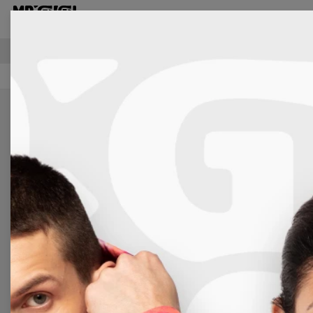
футболки унисекс
БЕСПЛАТНАЯ ДОСТАВКА СВЫШЕ €60
0 items
SHORTS
Шорты Mr. GUGU – это удачная
попытка соединения летнего стиля с
максимальным комфортом. Если вы
знаете наши спортивные брюки, этот
продукт также будет идеальным для
Вас. Мягкий материал, продуманный
крой, двухсторонний, нисходящая
печать. Возможность регулировки
талии – всё, только одеваться и