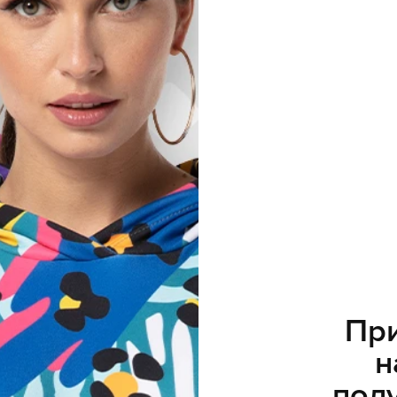
При
н
полу