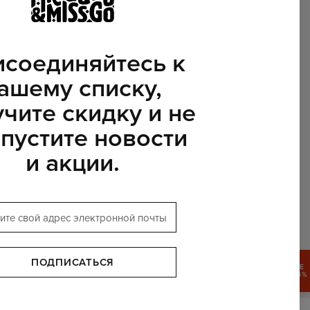
соединяйтесь к
ашему списку,
чите скидку и не
пустите новости
и акции.
ПОДПИСАТЬСЯ
ПОЛУЧИТЕ
СКИДКУ 15%
$
USD