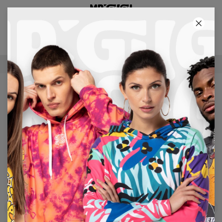
2+1 GRATIS! TRZECI PRODUKT GRATIS!
40
:
46
:
43
DARMOWA DOSTAWA OD 250 ZŁ
STROJE KĄPIELOWE
Nasza kolekcja strojów kąpielowych została przygotowana z
myślą o zaspokojeniu potrzeb najbardziej wymagających
odbiorców. Idealnie łączy wygodę i najnowsze trendy. Nasze
stroje są idealne na plażę czy też basen, mogą również stać się
częścią zachwycającej stylizacji podczas wieczornych spacerów
oraz plenerowych imprez. A wszystko to w nietuzinkowych i
niebanalnych wzorach, obok których nie sposób przejść
obojętnie. Zachwycaj tego lata, gdziekolwiek się pojawisz!
Filtry
Polecane