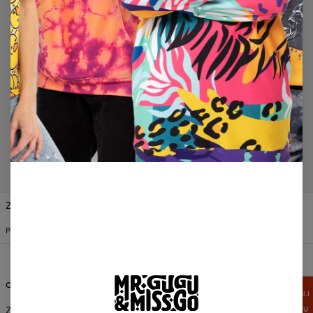
Nie znaleziono produktów…
Zmień preferencje
STANY ZJEDNOCZONE
POLSKI
$
USD
OBSŁUGA KLIENTA
INFORMACJE
ZGARNIJ
15%
Zamówienia i dostawa
O Nas
RABATU