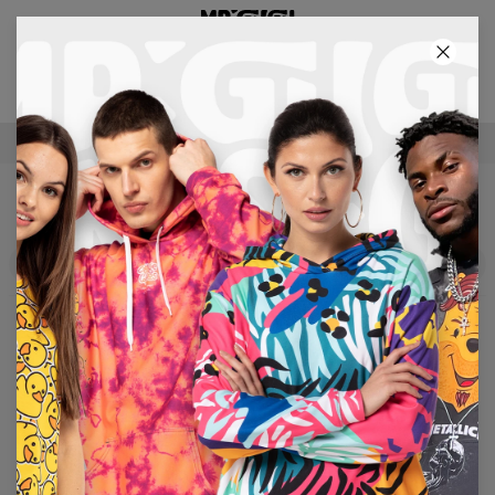
3E PRODUIT GRATUIT !
54
:
22
:
08
LIVRAISON GRATUITE À PARTIR DE €60
HOMME
Filters
En vedette
No products found…