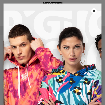
3E PRODUIT GRATUIT !
49
:
14
:
44
LIVRAISON GRATUITE À PARTIR DE €60
Longsleeve tops
Sports bras
CHECK NOW
CHECK NOW