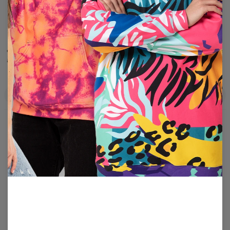
TOPS
Elevate your sportswear with options for every woman! Mr. Gugu
& Miss Go presents a range that includes both long-sleeved tops
and sports bras, giving you the freedom to select what resonates
most with your style and comfort.
Filters
En vedette
No products found…