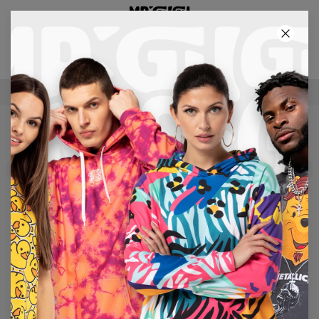
3E PRODUIT GRATUIT !
25
:
15
:
09
LIVRAISON GRATUITE À PARTIR DE €60
FEMME
Filters
En vedette
No products found…