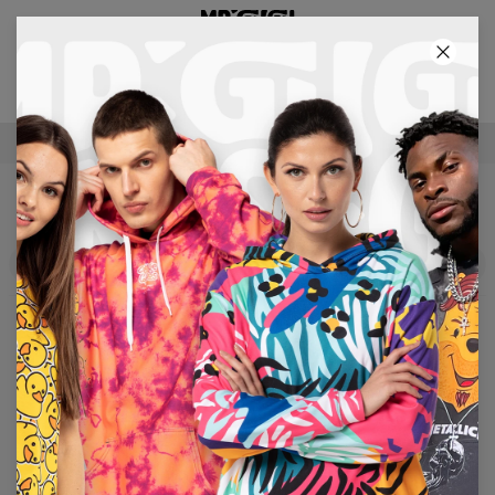
3E PRODUIT GRATUIT !
21
:
39
:
54
LIVRAISON GRATUITE À PARTIR DE €60
T-SHIRTS PSYCHODELIC
Filters
En vedette
No products found…