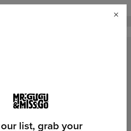
 Blanket
100 DNŮ PRÁVO NA VRÁCENÍ ZBOŽÍ
Vystupují
 our list, grab your