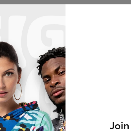
a
Mikiny
Žena
Muž
Dítě
Kolekce
Huggie
3. PRODUKT ZDARMA!
70
:
23
:
27
Nenalezeny produkty...
Join