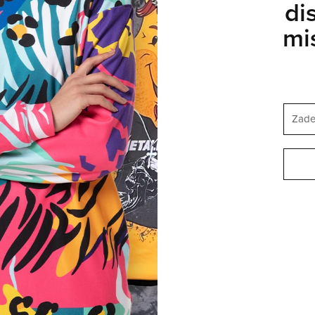
di
mi
 STÁTY AMERICKÉ
ČESKÝ
POMOC
FAQ
dní objednávky
Pomoc a kontakt
program