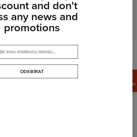
scount and don't
ss any news and
promotions
$
USD
ODEBÍRAT
ZÍSKEJTE
15%
SLEVA NYNÍ
OUR PARTNERS