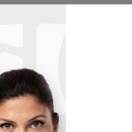
oodie
Femme
Homme
Enfants
Collecions
3E PRODUIT GRATUIT !
20
:
44
:
03
Bandana face mask
50% OFF
BLACK
23,95 $
Taille
One siz