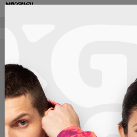
T-shirts
H
LIVRAISON GRATUITE À PARTIR DE €60
Femme
Accessoires
Face Masks
Black rubber duck 